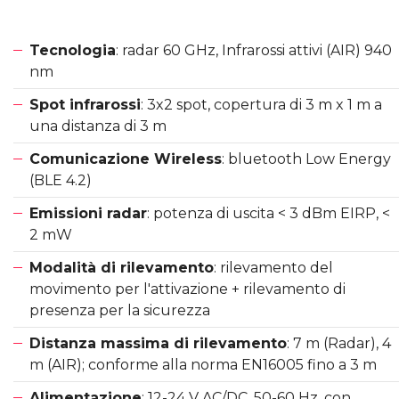
Tecnologia
: radar 60 GHz, Infrarossi attivi (AIR) 940
nm
Spot infrarossi
: 3x2 spot, copertura di 3 m x 1 m a
una distanza di 3 m
Comunicazione Wireless
: bluetooth Low Energy
(BLE 4.2)
Emissioni radar
: potenza di uscita < 3 dBm EIRP, <
2 mW
Modalità di rilevamento
: rilevamento del
movimento per l'attivazione + rilevamento di
presenza per la sicurezza
Distanza massima di rilevamento
: 7 m (Radar), 4
m (AIR); conforme alla norma EN16005 fino a 3 m
Alimentazione
: 12-24 V AC/DC, 50-60 Hz, con