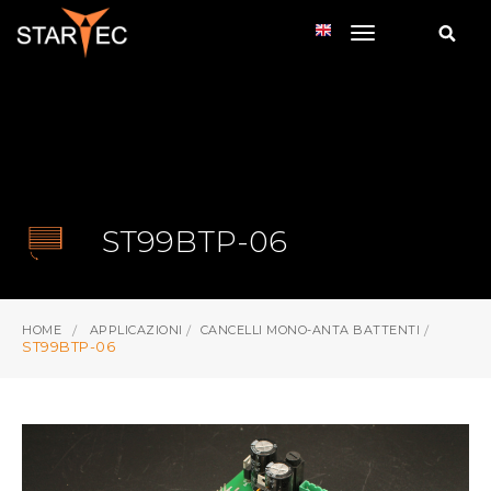
toggle navi
ST99BTP-06
HOME
APPLICAZIONI
CANCELLI MONO-ANTA BATTENTI
ST99BTP-06