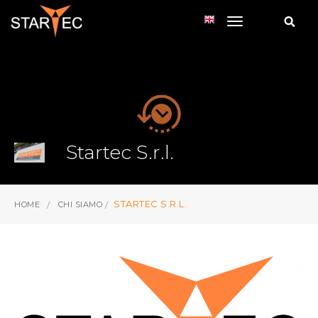
toggle navi
Startec S.r.l.
STARTEC S.R.L.
HOME
CHI SIAMO